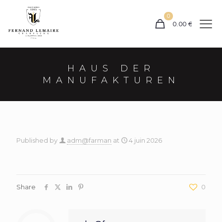
0
0.00
€
HAUS DER
MANUFAKTUREN
Published by
adm@farman
at
4 juin 2026
Share
0