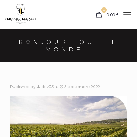
0
0.00
€
BONJOUR TOUT LE
MONDE !
Published by
dev35
at
5 septembre 2022